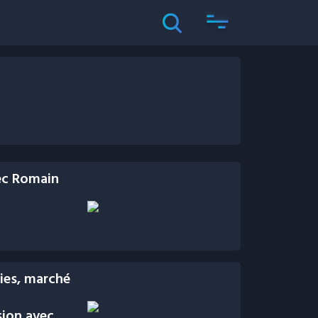
ec Romain
ies, marché
sion avec