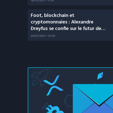
18/03/2021
• 17:45
Foot, blockchain et
cryptomonnaies : Alexandre
Dreyfus se confie sur le futur de
Socios et de sa crypto Chiliz (CHZ)
08/01/2021
• 10:00