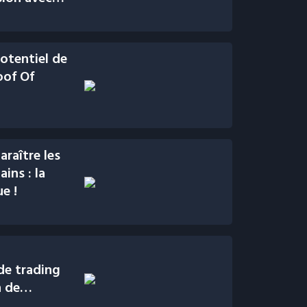
otentiel de
oof Of
raître les
ins : la
e !
de trading
h de
n #6