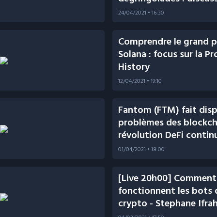
Anthony Ribeiro
24/04/2021
• 16:30
Comprendre le grand p
Solana : focus sur la Pr
History
12/04/2021
• 19:10
Fantom (FTM) fait dispa
problèmes des blockcha
révolution DeFi continu
01/04/2021
• 18:00
[Live 20h00] Comment
fonctionnent les bots 
crypto - Stephane Ifra
Napbots - Cryptovisio