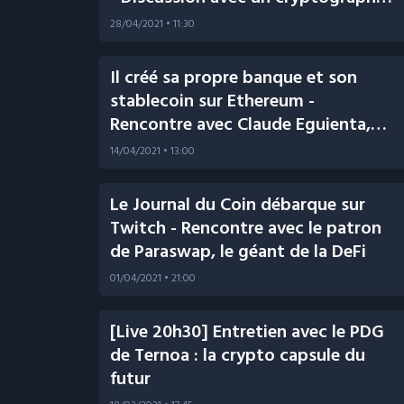
de légende
28/04/2021
• 11:30
Il créé sa propre banque et son
stablecoin sur Ethereum -
Rencontre avec Claude Eguienta,
fondateur de Mimo
14/04/2021
• 13:00
Le Journal du Coin débarque sur
Twitch - Rencontre avec le patron
de Paraswap, le géant de la DeFi
01/04/2021
• 21:00
[Live 20h30] Entretien avec le PDG
de Ternoa : la crypto capsule du
futur