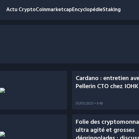
Actu Crypto
Coinmarketcap
Encyclopédie
Staking
Cardano : entretien av
Pellerin CTO chez IOHK
01/05/2021
• 9:49
Folie des cryptomonna
ultra agité et grosses
dégringolades : discus