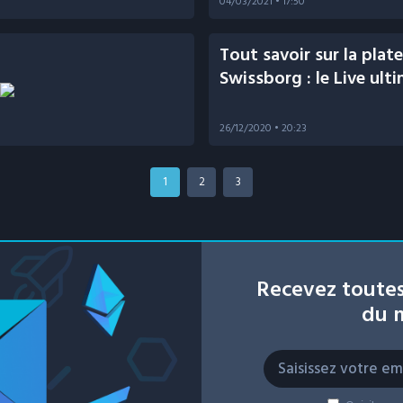
04/03/2021
• 17:50
Tout savoir sur la plat
Swissborg : le Live ult
26/12/2020
• 20:23
1
2
3
Recevez toutes
du m