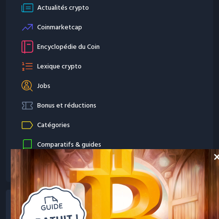
Actualités crypto
Coinmarketcap
Encyclopédie du Coin
Lexique crypto
Jobs
Bonus et réductions
Catégories
Comparatifs & guides
Cl
Agent AI par Kryll