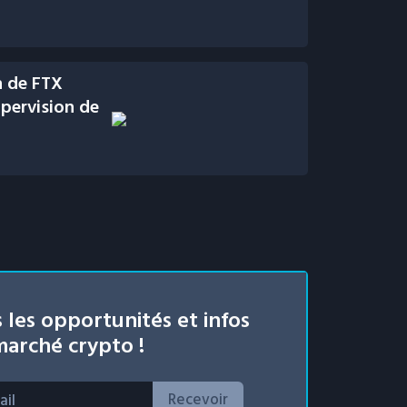
n de FTX
upervision de
 les opportunités et infos
arché crypto !
Recevoir