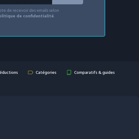
epte de recevoir des emails selon
olitique de confidentialité
.
réductions
Catégories
Comparatifs & guides