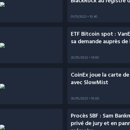
BlackRock au registre 
01/11/2023
• 10:40
ETF Bitcoin spot : Van
sa demande auprès de 
30/10/2023
• 14:00
CoinEx joue la carte de 
avec SlowMist
30/10/2023
• 10:00
Procès SBF : Sam Bank
privé de jury et en pan