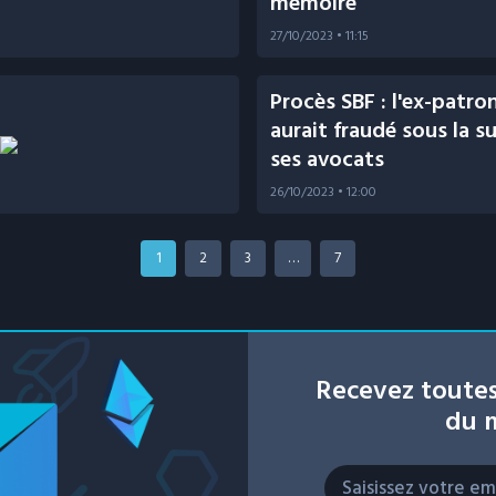
mémoire
27/10/2023
• 11:15
Procès SBF : l'ex-patro
aurait fraudé sous la s
ses avocats
26/10/2023
• 12:00
1
2
3
…
7
Recevez toutes
du m