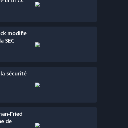
de la DTCC
Eck modifie
la SEC
la sécurité
man-Fried
ne de