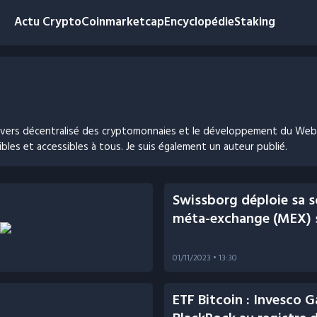
Actu Crypto
Coinmarketcap
Encyclopédie
Staking
ivers décentralisé des cryptomonnaies et le développement du Web3 
les et accessibles à tous. Je suis également un auteur publié.
Swissborg déploie sa s
méta-exchange (MEX) s
01/11/2023
• 13:30
ETF Bitcoin : Invesco G