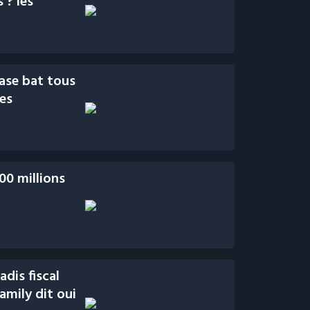
 ? les
base bat tous
les
00 millions
adis fiscal
amily dit oui