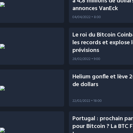
à 4,8 millions de dollars
annonces VanEck
04/04/2022
• 8:00
Le roi du Bitcoin Coin
les records et explose 
prévisions
28/02/2022
• 9:00
Helium gonfle et lève 2
de dollars
22/02/2022
• 18:00
Portugal : prochain par
pour Bitcoin ? La BTC F