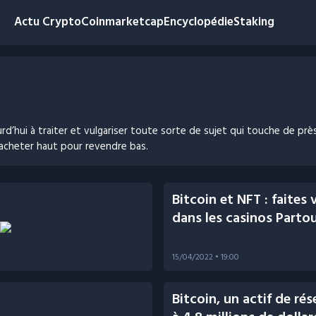
Actu Crypto
Coinmarketcap
Encyclopédie
Staking
urd’hui à traiter et vulgariser toute sorte de sujet qui touche de p
t acheter haut pour revendre bas.
Bitcoin et NFT : faites 
dans les casinos Parto
15/04/2022
• 19:00
Bitcoin, un actif de ré