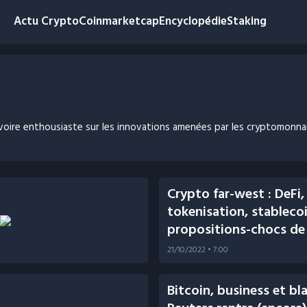
Actu Crypto
Coinmarketcap
Encyclopédie
Staking
 voire enthousiaste sur les innovations amenées par les cryptomonnai
Crypto far-west : DeFi,
tokenisation, stablecoin
propositions-chocs de
21/10/2022
• 7:00
Bitcoin, business et bl