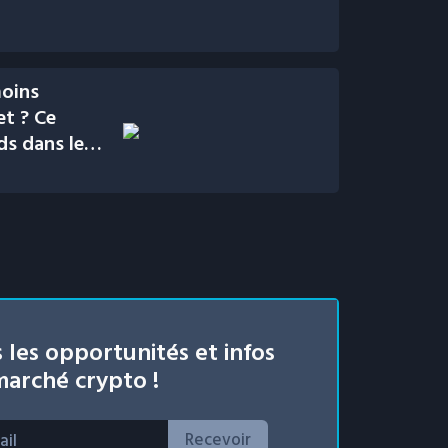
moins
et ? Ce
ds dans le
 les opportunités et infos
arché crypto !
Recevoir