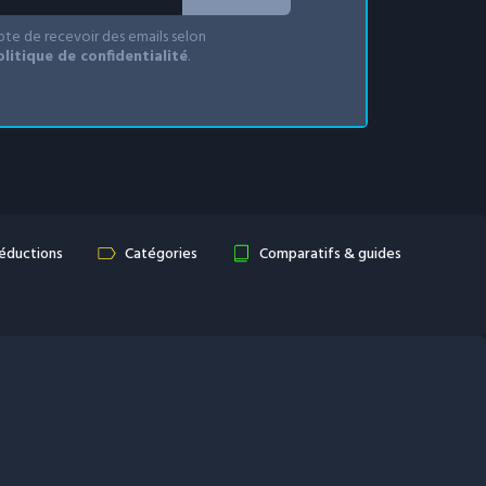
epte de recevoir des emails selon
olitique de confidentialité
.
réductions
Catégories
Comparatifs & guides