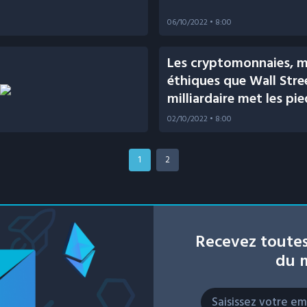
06/10/2022
• 8:00
Les cryptomonnaies, 
éthiques que Wall Stre
milliardaire met les pie
plat
02/10/2022
• 8:00
1
2
Recevez toutes
du m