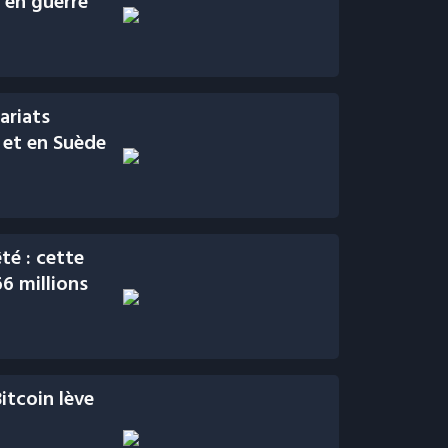
 en guerre
ariats
 et en Suède
té : cette
6 millions
itcoin lève